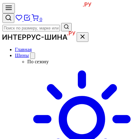
0
Главная
Шины
По сезону