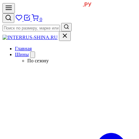
0
Главная
Шины
По сезону