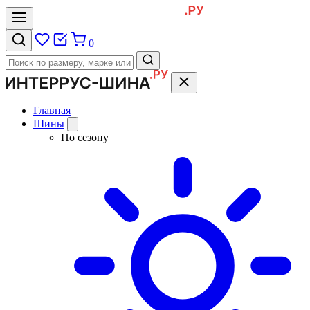
0
Главная
Шины
По сезону