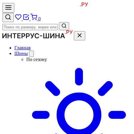
0
Главная
Шины
По сезону