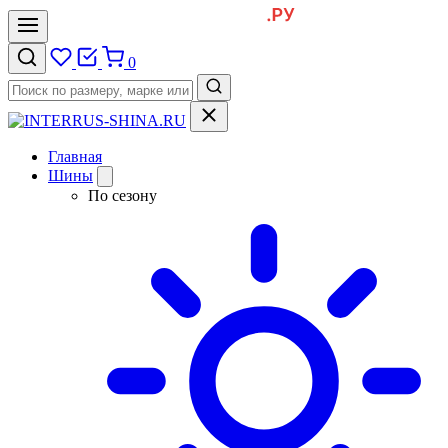
0
Главная
Шины
По сезону