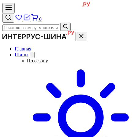
0
Главная
Шины
По сезону