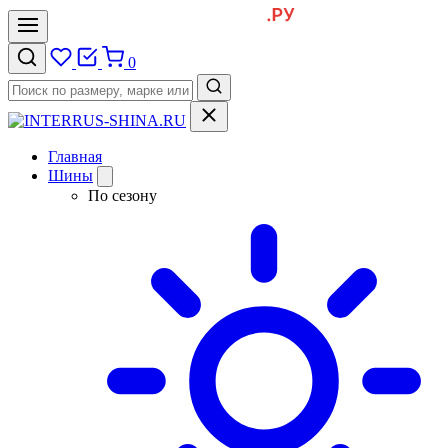
0
Главная
Шины
По сезону