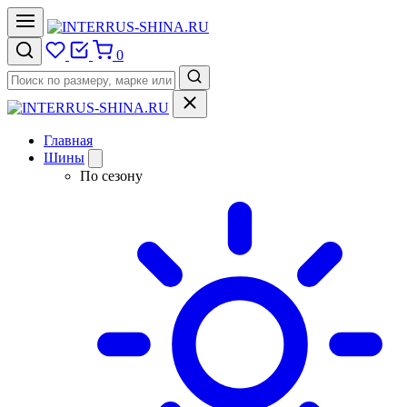
0
Главная
Шины
По сезону