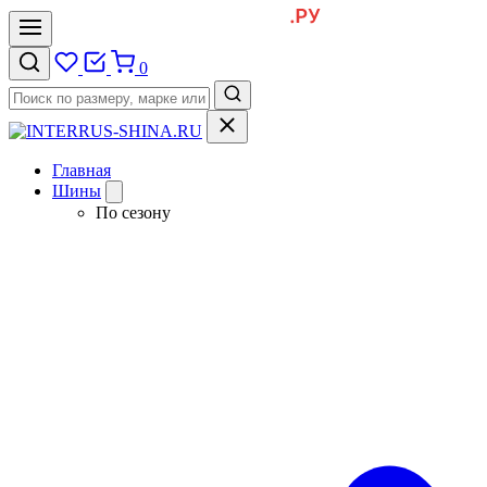
0
Главная
Шины
По сезону