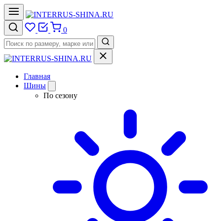
0
Главная
Шины
По сезону