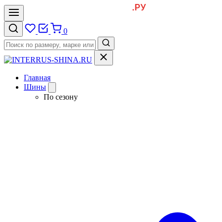
0
Главная
Шины
По сезону