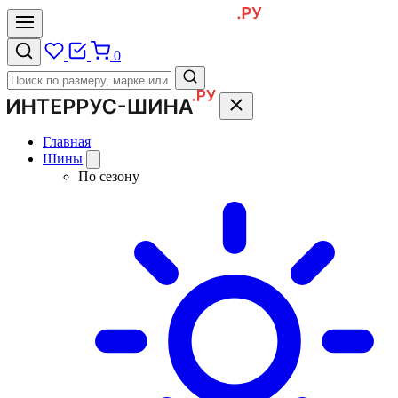
0
Главная
Шины
По сезону