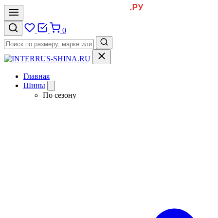
0
Главная
Шины
По сезону