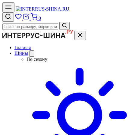
0
Главная
Шины
По сезону