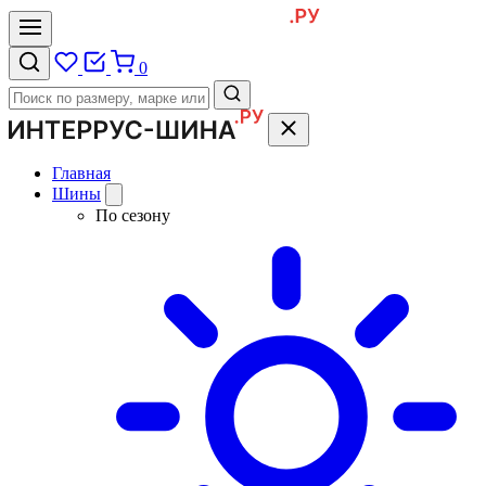
0
Главная
Шины
По сезону