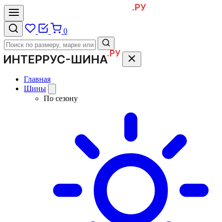
0
Главная
Шины
По сезону