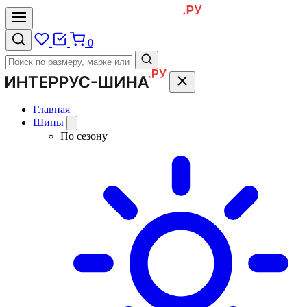
0
Главная
Шины
По сезону