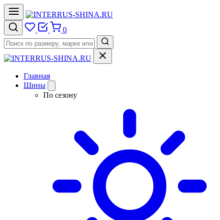
0
Главная
Шины
По сезону