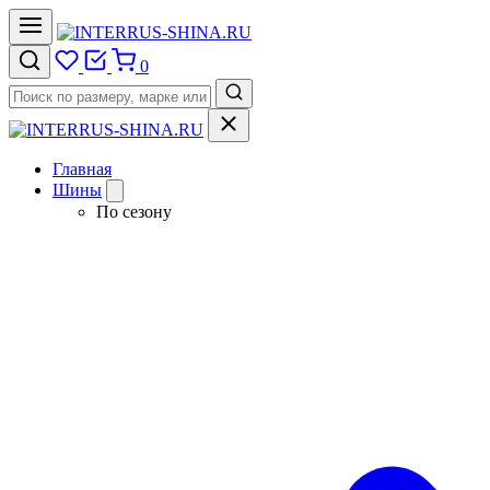
0
Главная
Шины
По сезону