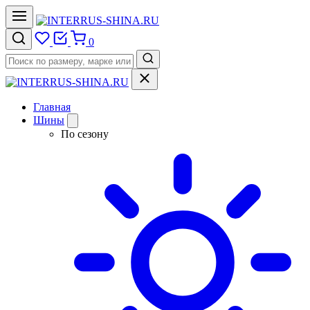
0
Главная
Шины
По сезону