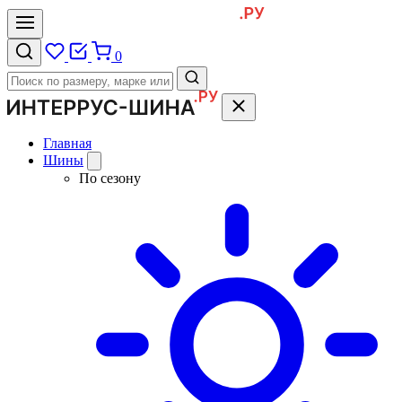
0
Главная
Шины
По сезону