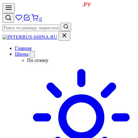
0
Главная
Шины
По сезону