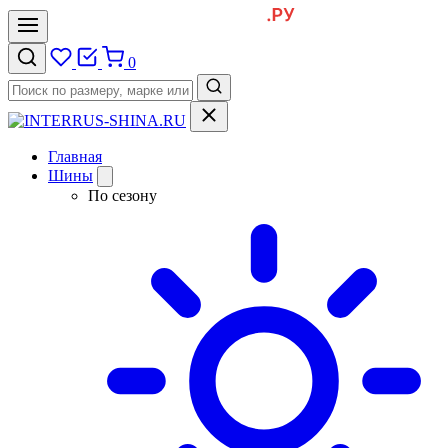
0
Главная
Шины
По сезону