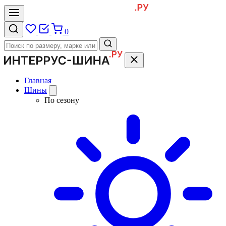
0
Главная
Шины
По сезону