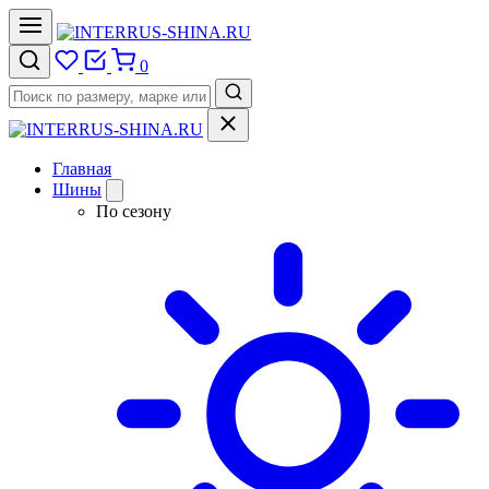
0
Главная
Шины
По сезону