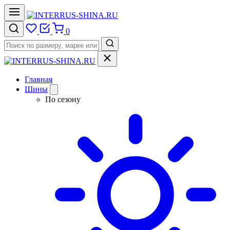
0
Главная
Шины
По сезону