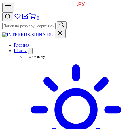
0
Главная
Шины
По сезону