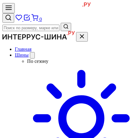
0
Главная
Шины
По сезону