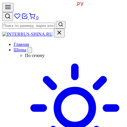
0
Главная
Шины
По сезону