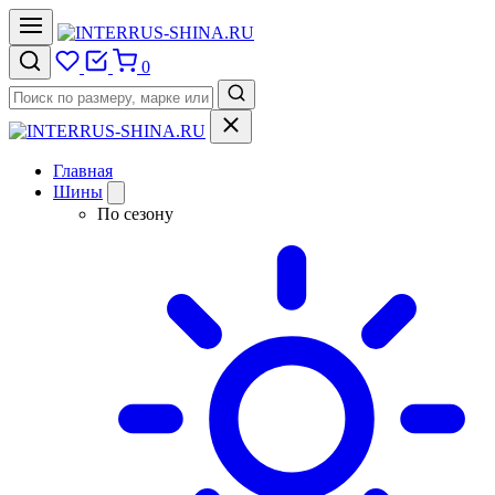
0
Главная
Шины
По сезону