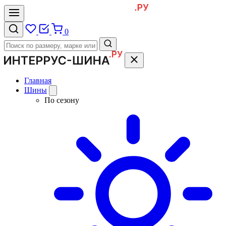
0
Главная
Шины
По сезону