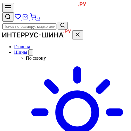
0
Главная
Шины
По сезону