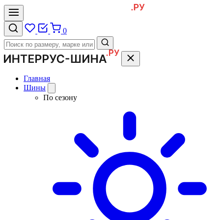
0
Главная
Шины
По сезону