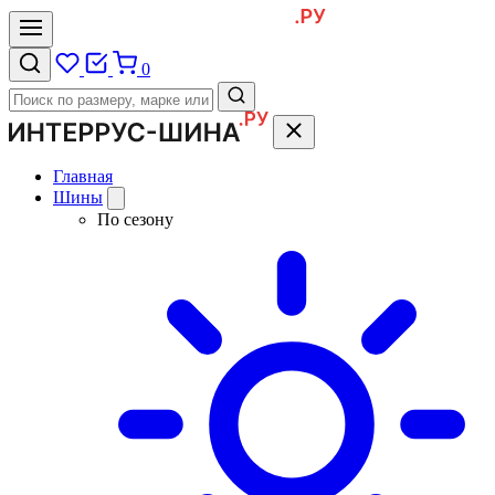
0
Главная
Шины
По сезону