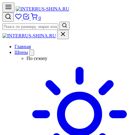
0
Главная
Шины
По сезону