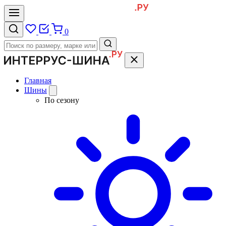
0
Главная
Шины
По сезону