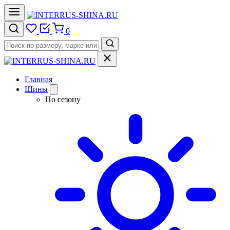
0
Главная
Шины
По сезону