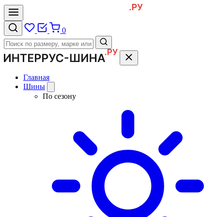
0
Главная
Шины
По сезону