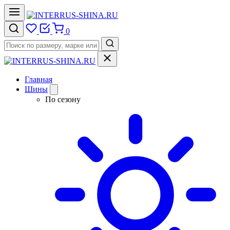
0
Главная
Шины
По сезону