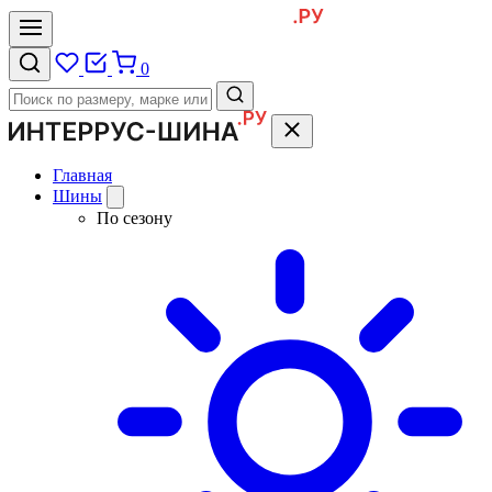
0
Главная
Шины
По сезону