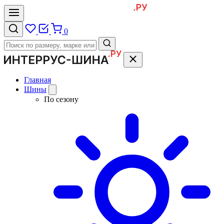
0
Главная
Шины
По сезону