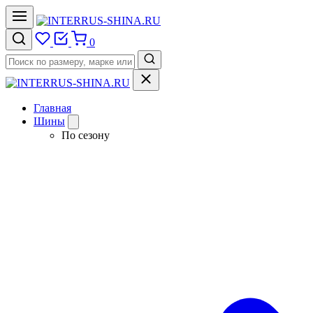
0
Главная
Шины
По сезону