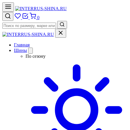
0
Главная
Шины
По сезону