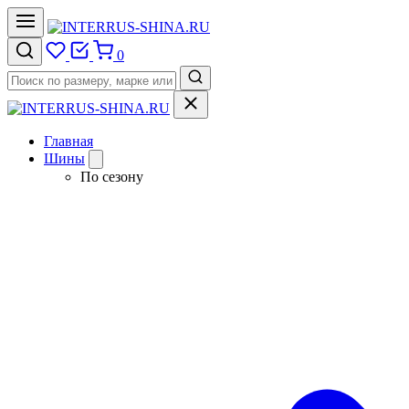
0
Главная
Шины
По сезону