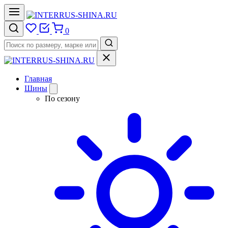
0
Главная
Шины
По сезону