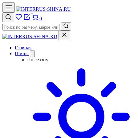
0
Главная
Шины
По сезону