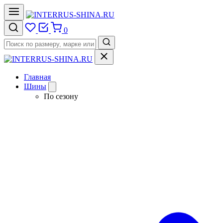
0
Главная
Шины
По сезону