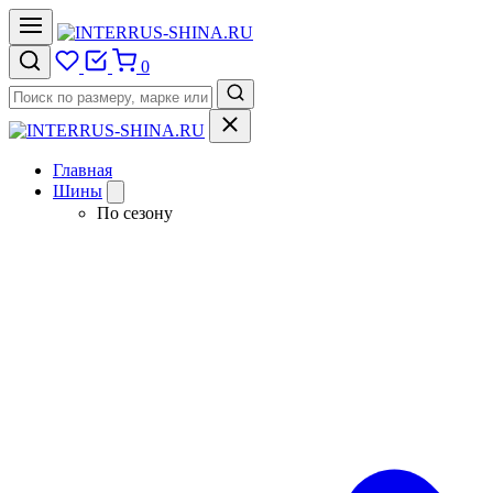
0
Главная
Шины
По сезону