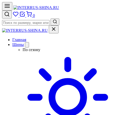
0
Главная
Шины
По сезону