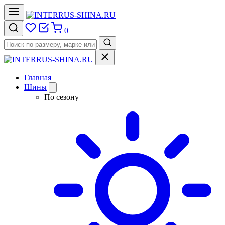
0
Главная
Шины
По сезону